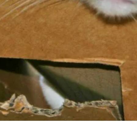
unkcjonowanie strony, np.
icy zachowują się na stronie,
t wyświetlanie reklam, które są
dawców strony trzeciej.
h ciasteczek.
Akceptuj wszystko