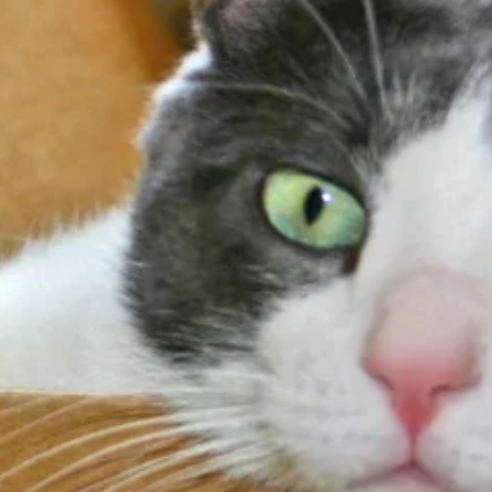
nalizować ruch w naszej
klamowym i analitycznym.
stania z ich usług.
łać w zamierzony sposób bez