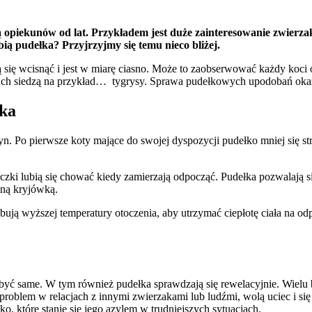
 opiekunów od lat. Przykładem jest duże zainteresowanie zwierz
ą pudełka? Przyjrzyjmy się temu nieco bliżej.
gą się wcisnąć i jest w miarę ciasno. Może to zaobserwować każdy koc
onach siedzą na przykład… tygrysy. Sprawa pudełkowych upodobań okaza
łka
zyn. Po pierwsze koty mające do swojej dyspozycji pudełko mniej się s
ruczki lubią się chować kiedy zamierzają odpocząć. Pudełka pozwalają 
tną kryjówką.
ebują wyższej temperatury otoczenia, aby utrzymać ciepłotę ciała na 
i pobyć same. W tym również pudełka sprawdzają się rewelacyjnie. Wie
oblem w relacjach z innymi zwierzakami lub ludźmi, wolą uciec i się s
o, które stanie się jego azylem w trudniejszych sytuacjach.