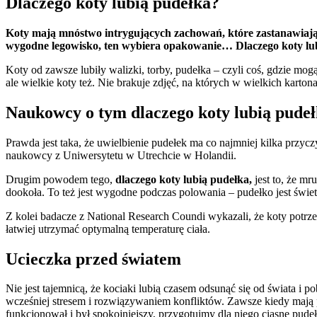
Dlaczego koty lubią pudełka?
Koty mają mnóstwo intrygujących zachowań, które zastanawiają
wygodne legowisko, ten wybiera opakowanie… Dlaczego koty lubi
Koty od zawsze lubiły walizki, torby, pudełka – czyli coś, gdzie mo
ale wielkie koty też. Nie brakuje zdjęć, na których w wielkich kart
Naukowcy o tym dlaczego koty lubią pude
Prawda jest taka, że uwielbienie pudełek ma co najmniej kilka przyc
naukowcy z Uniwersytetu w Utrechcie w Holandii.
Drugim powodem tego,
dlaczego koty lubią pudełka,
jest to, że m
dookoła. To też jest wygodne podczas polowania – pudełko jest świe
Z kolei badacze z National Research Coundi wykazali, że koty potrz
łatwiej utrzymać optymalną temperaturę ciała.
Ucieczka przed światem
Nie jest tajemnicą, że kociaki lubią czasem odsunąć się od świata 
wcześniej stresem i rozwiązywaniem konfliktów. Zawsze kiedy mają pr
funkcjonował i był spokojniejszy, przygotujmy dla niego ciasne pudełk