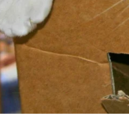
ncji umożliwiają stronie zapamiętanie informacji, które zmieniają wygląd lub f
 w którym znajduje się użytkownik.
gają właścicielem stron internetowych zrozumieć, w jaki sposób różni użytkown
owe informacje.
owane są w celu śledzenia użytkowników na stronach internetowych. Celem jes
szczególnych użytkowników i tym samym bardziej cenne dla wydawców i reklamo
 to pliki, które są w procesie klasyfikowania, wraz z dostawcami poszczególnyc
Zapisz moje preferencje