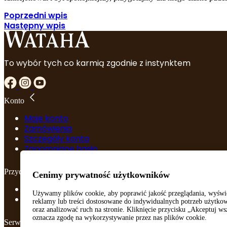
Poprzedni wpis
Następny wpis
To wybór tych co karmią zgodnie z instynktem
Konto
Moje konto
Zamówienia
Szczegóły konta
Zapomniane hasło
Przydatne linki
Cenimy prywatność użytkowników
Regulamin
Używamy plików cookie, aby poprawić jakość przeglądania, wyświ
Polityka prywatności
reklamy lub treści dostosowane do indywidualnych potrzeb użytk
oraz analizować ruch na stronie. Kliknięcie przycisku „Akceptuj ws
oznacza zgodę na wykorzystywanie przez nas plików cookie.
Serwis