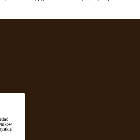
etlać
owników
zystkie”