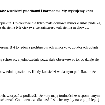
aków wszelkimi pudełkami i kartonami. My szykujemy kotu
i opiekun. Co ciekawe nie tylko małe domowe mruczki lubią pudełka,
ła się na tyle ciekawa, że zainteresowali się nią naukowcy.
tresują. Był to jeden z podstawowych wniosków, do których dotarli
się schować, a jednocześnie pozwalają obserwować to, co dzieje się
odpowiednim poziomie. Kiedy kot siedzi w ciasnym pudełku, może
lu behawiorystów podkreśla, że koty mają trudności ze wspomnianym
chować. Co to oznacza dla nas? Jeśli chcemy, by nasz pupil lepiej