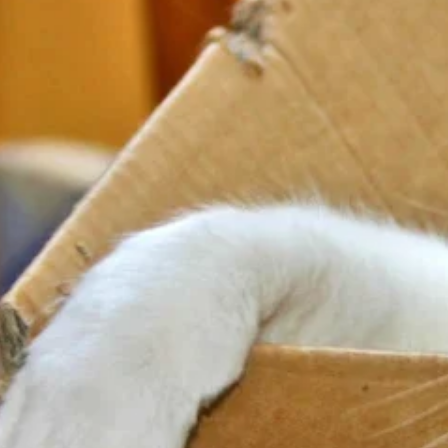
 spersonalizowania treści i reklam, aby oferować funkcje społecznościowe i a
ak korzystasz z naszej witryny, udostępniamy partnerom społecznościowym, re
formacje z innymi danymi otrzymanymi od Ciebie lub uzyskanymi podczas korzy
luczowe znaczenie dla podstawowych funkcji witryny i witryna nie będzie dzia
chowują żadnych danych umożliwiających identyfikację osoby.