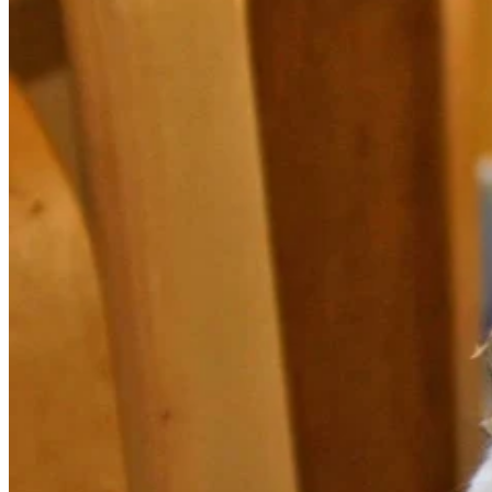
Wykorzystujemy pliki cookie do
witrynie. Informacje o tym, j
Partnerzy mogą połączyć te in
Niezbędne
Niezbędne pliki cookie mają k
nich. Te pliki cookie nie prze
Preferencje