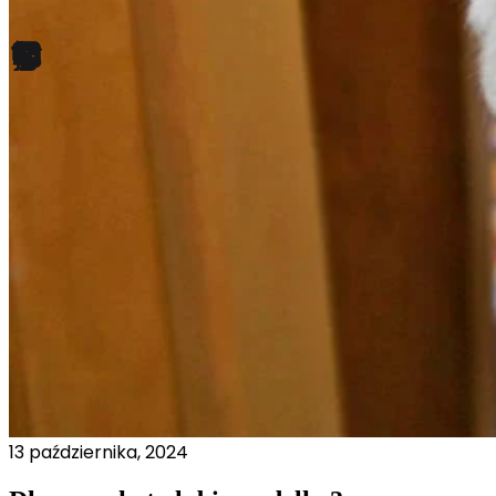
Pliki cookie dotyczące prefere
preferowany język lub region,
Statystyka
Statystyczne pliki cookie poma
gromadząc i zgłaszając anonim
Marketing
Marketingowe pliki cookie stos
istotne i interesujące dla po
Nieklasyfikowane
Nieklasyfikowane pliki cookie,
Odrzuć
13 października, 2024