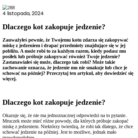
gromadząc i zgłaszając anonimowe informacje.
4 listopada, 2024
Marketing
Dlaczego kot zakopuje jedzenie?
Marketingowe pliki cookie stosowane są w celu śledzenia użytkow
istotne i interesujące dla poszczególnych użytkowników i tym s
Zauważyłeś pewnie, że Twojemu kotu zdarza się zakopywać
miskę z jedzeniem i drapać przedmioty znajdujące się w jej
Nieklasyfikowane
pobliżu. A może robi to za każdym razem, kiedy podasz mu
posiłek lub próbuje zakopywać również Twoje jedzenie?
Nieklasyfikowane pliki cookie, to pliki, które są w procesie kla
Zastanawiałeś się może, dlaczego tak robi? Może takie
zachowanie oznacza, że jedzenie mu nie smakuje lub chce je
schować na później? Przeczytaj ten artykuł, aby dowiedzieć się
więcej.
Zap
Dlaczego kot zakopuje jedzenie?
Okazuje się, że nie ma jednoznacznej odpowiedzi na to pytanie.
Mruczek może mieć różne powody, dla których próbuje zakopać
miskę z jedzeniem. Niektórzy twierdzą, że robi tak dlatego, że chce
schować jedzenie na później. Jest to możliwe, jednak mało
prawdopodobne.