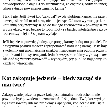
prawdopodobnie daje Ci do zrozumienia, że chętnie zjadłby co inne
takiej sytuacji powinieneś zmienić karmę?
I tak, i nie. Jeśli Twój kot “zakopał” swoją ulubioną karmę, nie przejm
nawet jeśli zrobił to od razu, nic nie jedząc. Od razu wyrzucając kar
kotu inną przyzwyczajasz go do takiego zachowania – pokazujesz m
wybrzydzać, więc będzie to robił. Koty są bardzo inteligentne i szybk
czasem szybciej niż się nam wydaje.
Jeśli będzie naprawdę głodny, zje porcję karmy, którą mu podałeś. P
następnym posiłku możesz zaproponować kotu inną karmę. Jesteśmy
zwolennikami urozmaicania smaków i zapoznawania pupili z różnym
produktami i konsystencjami. Jednak wszystko robimy z głową –
uw
nie dać się “sterroryzować”
– wybrzydzający pupil to najgorszy k
każdego właściciela.
Kot zakopuje jedzenie – kiedy zacząć się
martwić?
Zakopywanie jedzenia przez kota jest naturalnym odruchem i nie
powinno być powodem do zmartwień. Jeśli jednak Twój kot wydaje
się zestresowany lub ma problemy z apetytem, koniecznie udaj się z