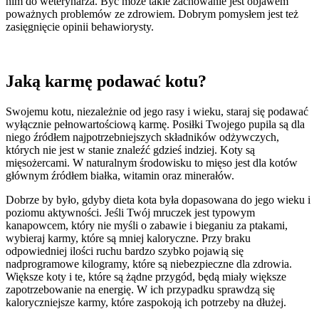
nim do weterynarza. Być może takie zachowanie jest objawem
poważnych problemów ze zdrowiem. Dobrym pomysłem jest też
zasięgnięcie opinii behawiorysty.
Jaką karmę podawać kotu?
Swojemu kotu, niezależnie od jego rasy i wieku, staraj się podawać
wyłącznie pełnowartościową karmę. Posiłki Twojego pupila są dla
niego źródłem najpotrzebniejszych składników odżywczych,
których nie jest w stanie znaleźć gdzieś indziej. Koty są
mięsożercami. W naturalnym środowisku to mięso jest dla kotów
głównym źródłem białka, witamin oraz minerałów.
Dobrze by było, gdyby dieta kota była dopasowana do jego wieku i
poziomu aktywności. Jeśli Twój mruczek jest typowym
kanapowcem, który nie myśli o zabawie i bieganiu za ptakami,
wybieraj karmy, które są mniej kaloryczne. Przy braku
odpowiedniej ilości ruchu bardzo szybko pojawią się
nadprogramowe kilogramy, które są niebezpieczne dla zdrowia.
Większe koty i te, które są żądne przygód, będą miały większe
zapotrzebowanie na energię. W ich przypadku sprawdzą się
kaloryczniejsze karmy, które zaspokoją ich potrzeby na dłużej.