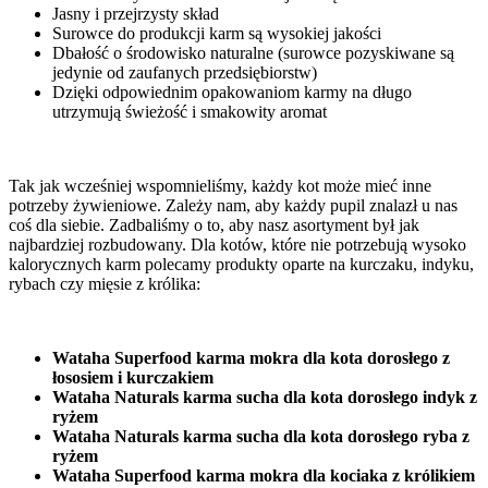
Jasny i przejrzysty skład
Surowce do produkcji karm są wysokiej jakości
Dbałość o środowisko naturalne (surowce pozyskiwane są
jedynie od zaufanych przedsiębiorstw)
Dzięki odpowiednim opakowaniom karmy na długo
utrzymują świeżość i smakowity aromat
Tak jak wcześniej wspomnieliśmy, każdy kot może mieć inne
potrzeby żywieniowe. Zależy nam, aby każdy pupil znalazł u nas
coś dla siebie. Zadbaliśmy o to, aby nasz asortyment był jak
najbardziej rozbudowany. Dla kotów, które nie potrzebują wysoko
kalorycznych karm polecamy produkty oparte na kurczaku, indyku,
rybach czy mięsie z królika:
Wataha Superfood karma mokra dla kota dorosłego z
łososiem i kurczakiem
Wataha Naturals karma sucha dla kota dorosłego indyk z
ryżem
Wataha Naturals karma sucha dla kota dorosłego ryba z
ryżem
Wataha Superfood karma mokra dla kociaka z królikiem