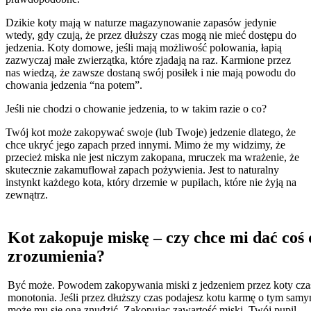
Dzikie koty mają w naturze magazynowanie zapasów jedynie
wtedy, gdy czują, że przez dłuższy czas mogą nie mieć dostępu do
jedzenia. Koty domowe, jeśli mają możliwość polowania, łapią
zazwyczaj małe zwierzątka, które zjadają na raz. Karmione przez
nas wiedzą, że zawsze dostaną swój posiłek i nie mają powodu do
chowania jedzenia “na potem”.
Jeśli nie chodzi o chowanie jedzenia, to w takim razie o co?
Twój kot może zakopywać swoje (lub Twoje) jedzenie dlatego, że
chce ukryć jego zapach przed innymi. Mimo że my widzimy, że
przecież miska nie jest niczym zakopana, mruczek ma wrażenie, że
skutecznie zakamuflował zapach pożywienia. Jest to naturalny
instynkt każdego kota, który drzemie w pupilach, które nie żyją na
zewnątrz.
Kot zakopuje miskę – czy chce mi dać coś 
zrozumienia?
Być może. Powodem zakopywania miski z jedzeniem przez koty cza
monotonia. Jeśli przez dłuższy czas podajesz kotu karmę o tym sam
może mu się ona znudzić. Zakopując zawartość miski, Twój pupil