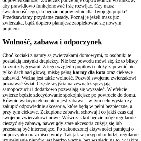
odpowiedzialność. Zwierzak potrzebuje odpowiednich warunków,
aby prawidłowo funkcjonować i się rozwijać. Czy masz
świadomość tego, co będzie odpowiednie dla Twojego pupila?
Przedstawiamy przydatne zasady. Poznaj je jeżeli masz już
zwierzaka, bądź dopiero planujesz zaopiekować się nowym
pupilem.
Wolność, zabawa i odpoczynek
Choć kociaki z natury są zwierzakami domowymi, to osobniki te
posiadają instynkt drapieżcy. Nie bez powodu mówi się, że to bliscy
kuzyni z tygrysami. Z tego względu pupilowi należy zapewnić nie
tylko dach nad głową, miskę pełną
karmy dla kota
oraz ciekawe
zabawki. Ważna jest także wolność. Pozwól swojemu zwierzakowi
poznawać świat. Częste wyjścia na zewnątrz sprzyjają
samopoczuciu i dodatkowo pozwalają się wyszaleć. W efekcie
zwierze będzie zdecydowanie spokojniejsze po powrocie do domu.
Równie ważnym elementem jest zabawa – w tym celu wystarczy
zakupić odpowiednie akcesoria, które będą w pełni bezpieczne, a
przy tym ciekawe. Zakupione zabawki schowaj i co jakiś czas daj
swojemu zwierzakowi nowe. Wówczas kot będzie mógł regularnie
cieszyć się zabawą, nawet gdy stare akcesoria zużyją się lub
przestaną być interesujące. Po zakończonej aktywności pamiętaj o
odpoczynku oraz misce wody. Tak jak w przypadku ludzi, regularne
uzupełnianie płynów jest bardzo ważne, bez względu na to, w jakim