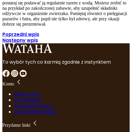
postaraj się podawać ją regularnie razem z wodą. Możesz zrobić to
na przykład po zakończonej zabawie, aby uzupełnić składniki
odżywcze w organizmie zwierzaka. Pamiętaj również o pielęgnacji
pazurów i futra, aby pupil nie tylko był zdrowy, ale przy okazji
dobrze się prezentował.
Poprzedni wpis
Następny wpis
To wybór tych co karmią zgodnie z instynktem
Konto
Moje konto
Zamówienia
Szczegóły konta
Zapomniane hasło
Przydatne linki