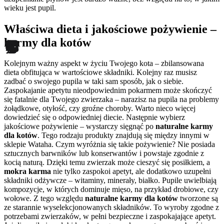
wieku jest pupil.
Właściwa dieta i jakościowe pożywienie –
karmy dla kotów
Kolejnym ważny aspekt w życiu Twojego kota – zbilansowana
dieta obfitująca w wartościowe składniki. Kolejny raz musisz
zadbać o swojego pupila w taki sam sposób, jak o siebie.
Zaspokajanie apetytu nieodpowiednim pokarmem może skończyć
się fatalnie dla Twojego zwierzaka – narazisz na pupila na problemy
żołądkowe, otyłość, czy groźne choroby. Warto nieco więcej
dowiedzieć się o odpowiedniej diecie. Następnie wybierz
jakościowe pożywienie – wystarczy sięgnąć po
naturalne karmy
dla kotów
. Tego rodzaju produkty znajdują się między innymi w
sklepie Wataha. Czym wyróżnia się takie pożywienie? Nie posiada
sztucznych barwników lub konserwantów i powstaje zgodnie z
kocią naturą. Dzięki temu zwierzak może cieszyć się posiłkiem, a
mokra karma
nie tylko zaspokoi apetyt, ale dodatkowo uzupełni
składniki odżywcze – witaminy, minerały, białko. Pupile uwielbiają
kompozycje, w których dominuje mięso, na przykład drobiowe, czy
wołowe. Z tego względu
naturalne karmy dla kotów
tworzone są
ze starannie wyselekcjonowanych składników. To wyroby zgodne z
potrzebami zwierzaków, w pełni bezpieczne i zaspokajające apetyt.