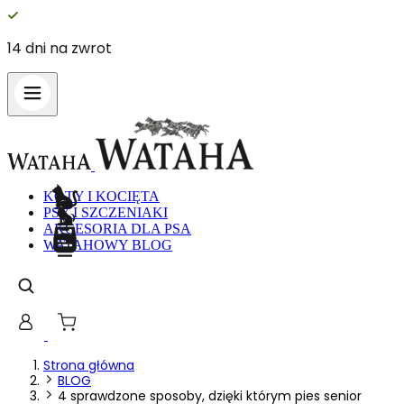
14 dni na zwrot
Wykorzystujemy pliki cookie do spe
witrynie. Informacje o tym, jak ko
Partnerzy mogą połączyć te informa
Niezbędne
KOTY I KOCIĘTA
PSY I SZCZENIAKI
Niezbędne pliki cookie mają kluczo
nich. Te pliki cookie nie przechow
AKCESORIA DLA PSA
WATAHOWY BLOG
Preferencje
Pliki cookie dotyczące preferencji 
preferowany język lub region, w kt
Statystyka
Strona główna
BLOG
4 sprawdzone sposoby, dzięki którym pies senior
Statystyczne pliki cookie pomagają 