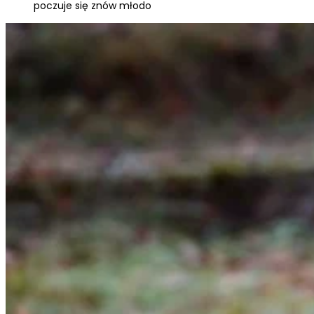
gromadząc i zgłaszając anonimowe 
poczuje się znów młodo
Marketing
Marketingowe pliki cookie stosowan
istotne i interesujące dla poszcze
Nieklasyfikowane
Nieklasyfikowane pliki cookie, to p