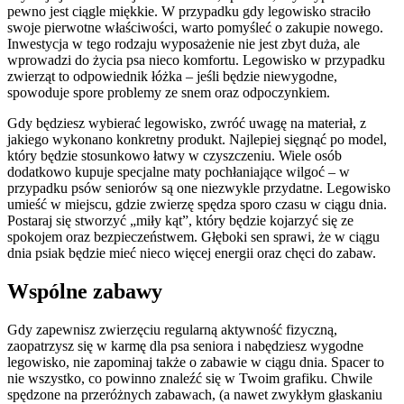
pewno jest ciągle miękkie. W przypadku gdy legowisko straciło
swoje pierwotne właściwości, warto pomyśleć o zakupie nowego.
Inwestycja w tego rodzaju wyposażenie nie jest zbyt duża, ale
wprowadzi do życia psa nieco komfortu. Legowisko w przypadku
zwierząt to odpowiednik łóżka – jeśli będzie niewygodne,
spowoduje spore problemy ze snem oraz odpoczynkiem.
Gdy będziesz wybierać legowisko, zwróć uwagę na materiał, z
jakiego wykonano konkretny produkt. Najlepiej sięgnąć po model,
który będzie stosunkowo łatwy w czyszczeniu. Wiele osób
dodatkowo kupuje specjalne maty pochłaniające wilgoć – w
przypadku psów seniorów są one niezwykle przydatne. Legowisko
umieść w miejscu, gdzie zwierzę spędza sporo czasu w ciągu dnia.
Postaraj się stworzyć „miły kąt”, który będzie kojarzyć się ze
spokojem oraz bezpieczeństwem. Głęboki sen sprawi, że w ciągu
dnia psiak będzie mieć nieco więcej energii oraz chęci do zabaw.
Wspólne zabawy
Gdy zapewnisz zwierzęciu regularną aktywność fizyczną,
zaopatrzysz się w karmę dla psa seniora i nabędziesz wygodne
legowisko, nie zapominaj także o zabawie w ciągu dnia. Spacer to
nie wszystko, co powinno znaleźć się w Twoim grafiku. Chwile
spędzone na przeróżnych zabawach, (a nawet zwykłym głaskaniu