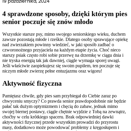
19 października, 2024
4 sprawdzone sposoby, dzięki którym pies
senior poczuje się znów młodo
Wszystkie starsze psy, mimo swojego seniorskiego wieku, duchem
zawsze pozostają młode i rześkie. Dlatego osoby sprawujące opiekę
nad zwierzakiem powinny wiedzieć, w jaki sposób zadbać o
czworonożnego przyjaciela na każdym etapie życia. Choć nieco
starszy psiak często robi sobie przerwę na drzemkę w ciągu dnia i
nie tryska energią tak jak dawniej, ciągle wymaga sporej uwagi.
Jeśli właściwie zaopiekujesz się swoim pupilem, ten poczuje się
niczym młode zwierzę pełne entuzjazmu oraz wigoru!
Aktywność fizyczna
Pamiętasz chwile, gdy pies sam przybiegał do Ciebie zaraz po
chwyceniu smyczy? Co prawda senior prawdopodobnie nie będzie
pałać tak dużym optymizmem i chęcią do zabaw, jednak mimo
swojej biernej postawy, ciągle chętnie wyjdzie z Tobą na zewnątrz,
choćby w celu krótkiego spaceru. Brak odpowiedniej dawki
aktywności fizycznej przede wszystkim prowadzi do przyrostu
masy, dodatkowo może powodować problemy z kręgosłupem i