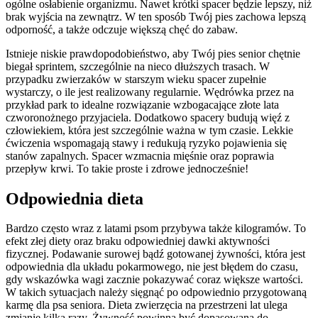
ogólne osłabienie organizmu. Nawet krótki spacer będzie lepszy, niż
brak wyjścia na zewnątrz. W ten sposób Twój pies zachowa lepszą
odporność, a także odczuje większą chęć do zabaw.
Istnieje niskie prawdopodobieństwo, aby Twój pies senior chętnie
biegał sprintem, szczególnie na nieco dłuższych trasach. W
przypadku zwierzaków w starszym wieku spacer zupełnie
wystarczy, o ile jest realizowany regularnie. Wędrówka przez na
przykład park to idealne rozwiązanie wzbogacające złote lata
czworonożnego przyjaciela. Dodatkowo spacery budują więź z
człowiekiem, która jest szczególnie ważna w tym czasie. Lekkie
ćwiczenia wspomagają stawy i redukują ryzyko pojawienia się
stanów zapalnych. Spacer wzmacnia mięśnie oraz poprawia
przepływ krwi. To takie proste i zdrowe jednocześnie!
Odpowiednia dieta
Bardzo często wraz z latami psom przybywa także kilogramów. To
efekt złej diety oraz braku odpowiedniej dawki aktywności
fizycznej. Podawanie surowej bądź gotowanej żywności, która jest
odpowiednia dla układu pokarmowego, nie jest błędem do czasu,
gdy wskazówka wagi zacznie pokazywać coraz większe wartości.
W takich sytuacjach należy sięgnąć po odpowiednio przygotowaną
karmę dla psa seniora. Dieta zwierzęcia na przestrzeni lat ulega
zmianie kilka razy. Żywność powinna być dopasowana do