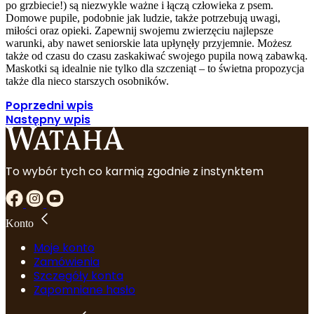
po grzbiecie!) są niezwykle ważne i łączą człowieka z psem.
Domowe pupile, podobnie jak ludzie, także potrzebują uwagi,
miłości oraz opieki. Zapewnij swojemu zwierzęciu najlepsze
warunki, aby nawet seniorskie lata upłynęły przyjemnie. Możesz
także od czasu do czasu zaskakiwać swojego pupila nową zabawką.
Maskotki są idealnie nie tylko dla szczeniąt – to świetna propozycja
także dla nieco starszych osobników.
Poprzedni wpis
Następny wpis
To wybór tych co karmią zgodnie z instynktem
Konto
Moje konto
Zamówienia
Szczegóły konta
Zapomniane hasło