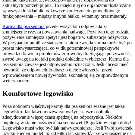
aktualnych potrzeb pupila. To dzięki niej do organizmu dostarczane
są wszystkie składniki odżywcze konieczne do prawidłowego
funkcjonowania – między innymi białko, witaminy oraz minerały.
Karma dla psa seniora
przede wszystkim odpowiada za
zmniejszenie ryzyka powstawania nadwagi. Poza tym tego rodzaju
pożywienie zmniejsza apetyt i jest bogate w substancje odżywcze.
W przypadku pupili ze statusem seniora zwykła karma może być po
prostu niewystarczająca, co w długoterminowej perspektywie
prowadzi do wielu problemów zdrowotnych. Sięgając po żywność,
zwróć uwagę na to, jaki produkt dokładnie wybierzesz. Karma dla
psa seniora zawsze jest odpowiednio oznaczona. Jeśli chcesz mieć
pewność, że odpowiednio dbasz o dietę zwierzęcia, przed
wprowadzeniem nowej żywności, skontaktuj się ze sprawdzonym
weterynarzem.
Komfortowe legowisko
Poza doborem właściwej karmy dla psa seniora ważne jest także
legowisko. Jak łatwo możesz zauważyć, starsze osobniki
zdecydowanie więcej czasu spędzają na odpoczynku. Niektóre
pupile są w stanie poświęcić na sen nawet 18 godzin w ciągu doby!
Legowisko musi więc być jak najwygodniejsze. Jeśli Twój zwierzak
użytkuje jeden model już od kilku lat, sprawdź, czy wyposażenie na