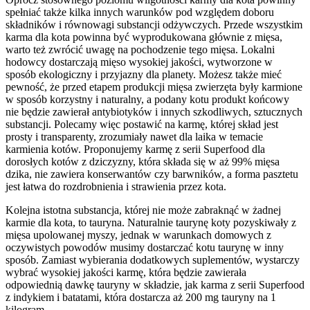
spełniać także kilka innych warunków pod względem doboru
składników i równowagi substancji odżywczych. Przede wszystkim
karma dla kota powinna być wyprodukowana głównie z mięsa,
warto też zwrócić uwagę na pochodzenie tego mięsa. Lokalni
hodowcy dostarczają mięso wysokiej jakości, wytworzone w
sposób ekologiczny i przyjazny dla planety. Możesz także mieć
pewność, że przed etapem produkcji mięsa zwierzęta były karmione
w sposób korzystny i naturalny, a podany kotu produkt końcowy
nie będzie zawierał antybiotyków i innych szkodliwych, sztucznych
substancji. Polecamy więc postawić na karmę, której skład jest
prosty i transparenty, zrozumiały nawet dla laika w temacie
karmienia kotów. Proponujemy karmę z serii Superfood dla
dorosłych kotów z dziczyzny, która składa się w aż 99% mięsa
dzika, nie zawiera konserwantów czy barwników, a forma pasztetu
jest łatwa do rozdrobnienia i strawienia przez kota.
Kolejna istotna substancja, której nie może zabraknąć w żadnej
karmie dla kota, to tauryna. Naturalnie taurynę koty pozyskiwały z
mięsa upolowanej myszy, jednak w warunkach domowych z
oczywistych powodów musimy dostarczać kotu taurynę w inny
sposób. Zamiast wybierania dodatkowych suplementów, wystarczy
wybrać wysokiej jakości karmę, która będzie zawierała
odpowiednią dawkę tauryny w składzie, jak karma z serii Superfood
z indykiem i batatami, która dostarcza aż 200 mg tauryny na 1
kilogram.