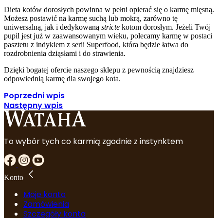
Dieta kotów dorosłych powinna w pełni opierać się o karmę mięsną.
Możesz postawić na karmę suchą lub mokrą, zarówno tę
uniwersalną, jak i dedykowaną
stricte
kotom dorosłym. Jeżeli Twój
pupil jest już w zaawansowanym wieku, polecamy karmę w postaci
pasztetu z indykiem z serii Superfood, która będzie łatwa do
rozdrobnienia dziąsłami i do strawienia.
Dzięki bogatej ofercie naszego sklepu z pewnością znajdziesz
odpowiednią karmę dla swojego kota.
Poprzedni wpis
Następny wpis
To wybór tych co karmią zgodnie z instynktem
Konto
Moje konto
Zamówienia
Szczegóły konta