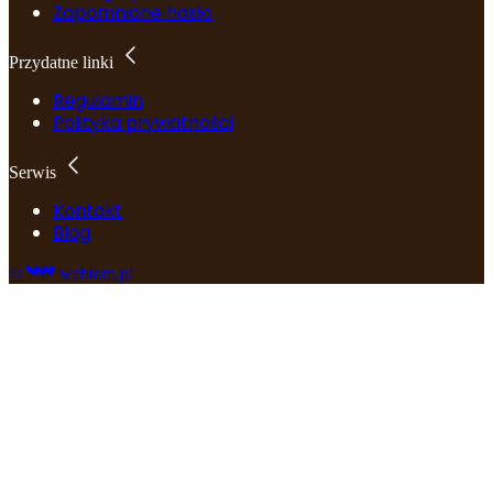
Zapomniane hasło
Przydatne linki
Regulamin
Polityka prywatności
Serwis
Kontakt
Blog
©
webtom.pl