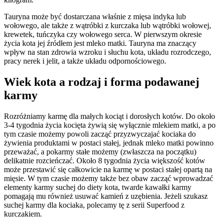
Tauryna może być dostarczana właśnie z mięsa indyka lub
wołowego, ale także z wątróbki z kurczaka lub wątróbki wołowej,
krewetek, tuńczyka czy wołowego serca. W pierwszym okresie
życia kota jej źródłem jest mleko matki. Tauryna ma znaczący
wpływ na stan zdrowia wzroku i słuchu kota, układu rozrodczego,
pracy nerek i jelit, a także układu odpornościowego.
Wiek kota a rodzaj i forma podawanej
karmy
Rozróżniamy karmę dla małych kociąt i dorosłych kotów. Do około
3-4 tygodnia życia kocięta żywią się wyłącznie mlekiem matki, a po
tym czasie możemy powoli zacząć przyzwyczajać kociaka do
żywienia produktami w postaci stałej, jednak mleko matki powinno
przeważać, a pokarmy stałe możemy (zwłaszcza na początku)
delikatnie rozcieńczać. Około 8 tygodnia życia większość kotów
może przestawić się całkowicie na karmę w postaci stałej opartą na
mięsie. W tym czasie możemy także bez obaw zacząć wprowadzać
elementy karmy suchej do diety kota, twarde kawałki karmy
pomagają mu również usuwać kamień z uzębienia. Jeżeli szukasz
suchej karmy dla kociaka, polecamy tę z serii Superfood z
kurczakiem.