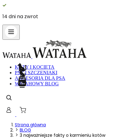
14 dni na zwrot
Wykorzystujemy pliki cookie do spe
witrynie. Informacje o tym, jak ko
Partnerzy mogą połączyć te informa
Niezbędne
KOTY I KOCIĘTA
PSY I SZCZENIAKI
Niezbędne pliki cookie mają kluczo
nich. Te pliki cookie nie przechow
AKCESORIA DLA PSA
WATAHOWY BLOG
Preferencje
Pliki cookie dotyczące preferencji 
preferowany język lub region, w kt
Statystyka
Strona główna
BLOG
3 najważniejsze fakty o karmieniu kotów
Statystyczne pliki cookie pomagają 