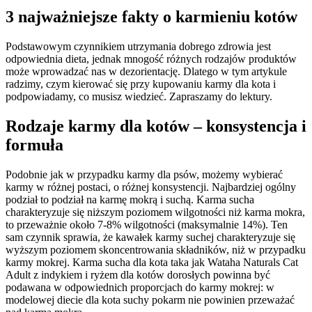
3 najważniejsze fakty o karmieniu kotów
Podstawowym czynnikiem utrzymania dobrego zdrowia jest
odpowiednia dieta, jednak mnogość różnych rodzajów produktów
może wprowadzać nas w dezorientację. Dlatego w tym artykule
radzimy, czym kierować się przy kupowaniu karmy dla kota i
podpowiadamy, co musisz wiedzieć. Zapraszamy do lektury.
Rodzaje karmy dla kotów – konsystencja i
formuła
Podobnie jak w przypadku karmy dla psów, możemy wybierać
karmy w różnej postaci, o różnej konsystencji. Najbardziej ogólny
podział to podział na karmę mokrą i suchą. Karma sucha
charakteryzuje się niższym poziomem wilgotności niż karma mokra,
to przeważnie około 7-8% wilgotności (maksymalnie 14%). Ten
sam czynnik sprawia, że kawałek karmy suchej charakteryzuje się
wyższym poziomem skoncentrowania składników, niż w przypadku
karmy mokrej. Karma sucha dla kota taka jak Wataha Naturals Cat
Adult z indykiem i ryżem dla kotów dorosłych powinna być
podawana w odpowiednich proporcjach do karmy mokrej: w
modelowej diecie dla kota suchy pokarm nie powinien przeważać