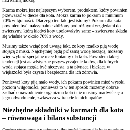
nad karmą mokrą.
Karma mokra jest najlepszym wyborem, produktem, który powinien
przeważać w diecie dla kota. Mokra karma to pokarm o minimum
70% wilgotności. Dlaczego ten fakt jest istotny? Pokarm dla kota
powinien być maksymalnie zbliżony pod różnymi względami do
zwierzyny, którą kiedyś koty upolowałyby same – zwierzyna składa
się właśnie w około 70% z wody.
Musimy także wziąć pod uwagę fakt, że koty rzadko piją wodę
stojącą z miski. Najchętniej będą pić samą wodę bieżącą, możemy
więc wybrać specjalne małe fontanny dla kota. Powodem takiej
tendencji jest atawistyczne przyzwyczajenie kotów, dla których
woda stojąca mogła być nieczysta, a ta płynąca i bieżąca w
większości była czysta i bezpieczna dla ich zdrowia.
Ponieważ koty piją mało wody, ich pokarm powinien mieć wysoki
poziom wilgotności, ponieważ to w ten sposób możemy dobrze
zadbać o nawodnienie organizmu kota i nie musimy martwić się o
jego odwodnienie, zwłaszcza w trakcie letnich upałów.
Niezbędne składniki w karmach dla kota
– równowaga i bilans substancji
Oprócz stosownego poziomu wilgotności karmy dla kota powinny