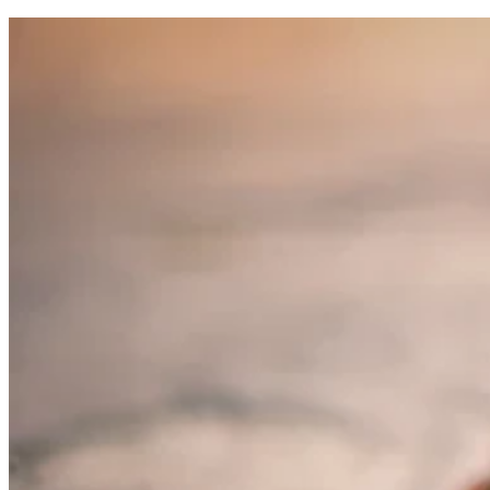
gromadząc i zgłaszając anonimowe 
Marketing
Marketingowe pliki cookie stosowan
istotne i interesujące dla poszcze
Nieklasyfikowane
Nieklasyfikowane pliki cookie, to p