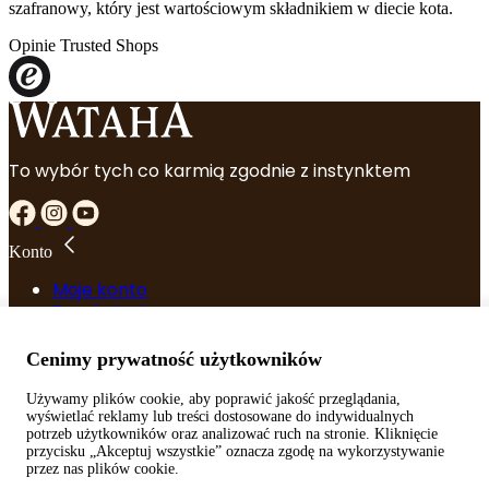
szafranowy, który jest wartościowym składnikiem w diecie kota.
kurczak
400g
Opinie Trusted Shops
To wybór tych co karmią zgodnie z instynktem
Konto
Moje konto
Zamówienia
Szczegóły konta
Zapomniane hasło
Cenimy prywatność użytkowników
Używamy plików cookie, aby poprawić jakość przeglądania,
Przydatne linki
wyświetlać reklamy lub treści dostosowane do indywidualnych
potrzeb użytkowników oraz analizować ruch na stronie. Kliknięcie
Regulamin
przycisku „Akceptuj wszystkie” oznacza zgodę na wykorzystywanie
Polityka prywatności
przez nas plików cookie.