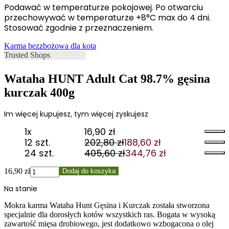
Podawać w temperaturze pokojowej. Po otwarciu
przechowywać w temperaturze +8°C max do 4 dni.
Stosować zgodnie z przeznaczeniem.
Karma bezzbożowa dla kota
Wataha HUNT Adult Cat 98.7% gęsina
kurczak 400g
Im więcej kupujesz, tym więcej zyskujesz
1x
16,90
zł
12 szt.
202,80
zł
188,60
zł
Pierwotna
Aktualna
24 szt.
405,60
zł
344,76
zł
cena
cena
Pierwotna
Aktualna
wynosiła:
wynosi:
cena
cena
ilość
16,90
zł
Dodaj do koszyka
202,80 zł.
188,60 zł.
wynosiła:
wynosi:
Wataha
Na stanie
405,60 zł.
344,76 zł.
HUNT
Adult
Mokra karma Wataha Hunt Gęsina i Kurczak została stworzona
Cat
specjalnie dla dorosłych kotów wszystkich ras. Bogata w wysoką
98.7%
zawartość mięsa drobiowego, jest dodatkowo wzbogacona o olej
gęsina