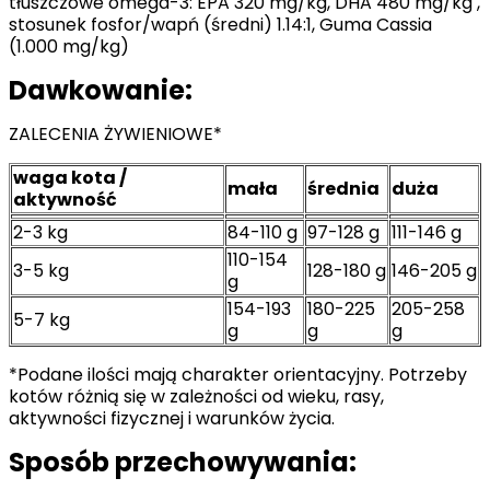
tłuszczowe omega-3: EPA 320 mg/kg, DHA 480 mg/kg ,
stosunek fosfor/wapń (średni) 1.14:1, Guma Cassia
(1.000 mg/kg)
Dawkowanie:
ZALECENIA ŻYWIENIOWE*
waga kota /
mała
średnia
duża
aktywność
2-3 kg
84-110 g
97-128 g
111-146 g
110-154
3-5 kg
128-180 g
146-205 g
g
154-193
180-225
205-258
5-7 kg
g
g
g
*Podane ilości mają charakter orientacyjny. Potrzeby
kotów różnią się w zależności od wieku, rasy,
aktywności fizycznej i warunków życia.
Sposób przechowywania: