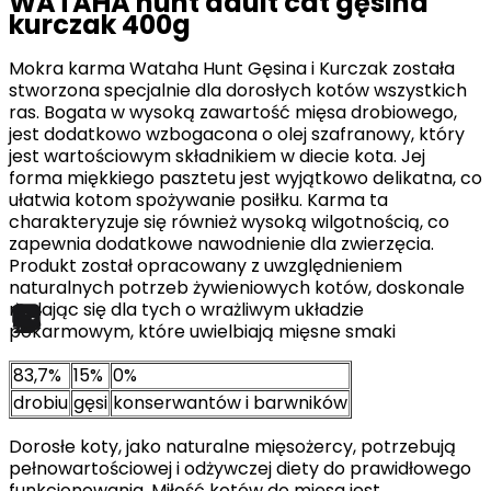
WATAHA hunt adult cat gęsina
kurczak 400g
Mokra karma Wataha Hunt Gęsina i Kurczak została
stworzona specjalnie dla dorosłych kotów wszystkich
ras. Bogata w wysoką zawartość mięsa drobiowego,
jest dodatkowo wzbogacona o olej szafranowy, który
jest wartościowym składnikiem w diecie kota. Jej
forma miękkiego pasztetu jest wyjątkowo delikatna, co
ułatwia kotom spożywanie posiłku. Karma ta
charakteryzuje się również wysoką wilgotnością, co
zapewnia dodatkowe nawodnienie dla zwierzęcia.
Produkt został opracowany z uwzględnieniem
naturalnych potrzeb żywieniowych kotów, doskonale
nadając się dla tych o wrażliwym układzie
pokarmowym, które uwielbiają mięsne smaki
83,7%
15%
0%
drobiu
gęsi
konserwantów i barwników
Dorosłe koty, jako naturalne mięsożercy, potrzebują
pełnowartościowej i odżywczej diety do prawidłowego
funkcjonowania. Miłość kotów do mięsa jest