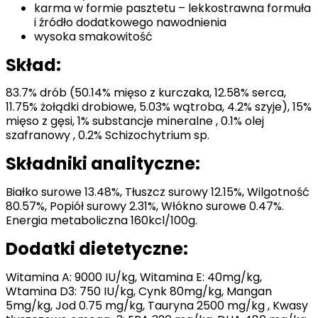
karma w formie pasztetu – lekkostrawna formuła
i źródło dodatkowego nawodnienia
wysoka smakowitość
Skład:
83.7% drób (50.14% mięso z kurczaka, 12.58% serca,
11.75% żołądki drobiowe, 5.03% wątroba, 4.2% szyje), 15%
mięso z gęsi, 1% substancje mineralne , 0.1% olej
szafranowy , 0.2% Schizochytrium sp.
Składniki analityczne:
Białko surowe 13.48%, Tłuszcz surowy 12.15%, Wilgotność
80.57%, Popiół surowy 2.31%, Włókno surowe 0.47%.
Energia metaboliczna 160kcl/100g.
Dodatki dietetyczne:
Witamina A: 9000 IU/kg, Witamina E: 40mg/kg,
Wtamina D3: 750 IU/kg, Cynk 80mg/kg, Mangan
5mg/kg, Jod 0.75 mg/kg, Tauryna 2500 mg/kg , Kwasy