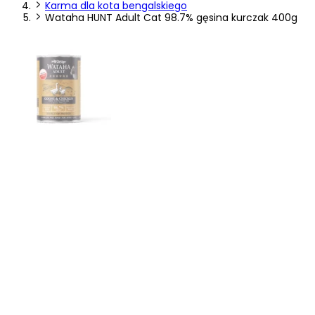
Karma dla kota bengalskiego
preferowany język lub region, w którym znajduje się użytkownik.
Wataha HUNT Adult Cat 98.7% gęsina kurczak 400g
Statystyka
Statystyczne pliki cookie pomagają właścicielem stron internetowych
zrozumieć, w jaki sposób różni użytkownicy zachowują się na stronie,
gromadząc i zgłaszając anonimowe informacje.
Marketing
Marketingowe pliki cookie stosowane są w celu śledzenia
użytkowników na stronach internetowych. Celem jest wyświetlanie
reklam, które są istotne i interesujące dla poszczególnych
użytkowników i tym samym bardziej cenne dla wydawców i
reklamodawców strony trzeciej.
Nieklasyfikowane
Nieklasyfikowane pliki cookie, to pliki, które są w procesie
klasyfikowania, wraz z dostawcami poszczególnych ciasteczek.
Odrzuć